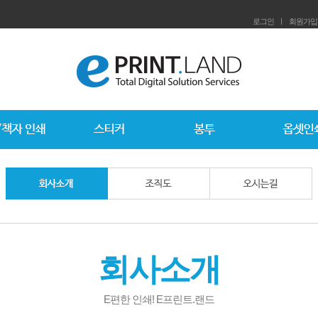
로그인
ㅣ
회원가입
회사소개
E편한 인쇄! E프린트.랜드