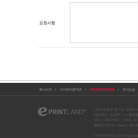
요청사항
회사소개
ㅣ
사이트이용약관
ㅣ
개인정보처리방침
ㅣ
오시는길
(주)이프린트 경기도 고양시 일
대표이사 : 노현미 ㅣ 사업자등록번
TEL : 1544-9063 ㅣ FAX :
웹하드 아이디 : eprint / 패스워
COPYRIGHT(c) 2016 eprint.