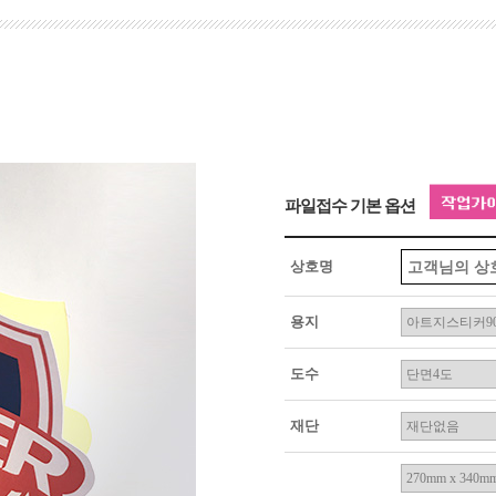
파일접수 기본 옵션
상호명
용지
도수
재단