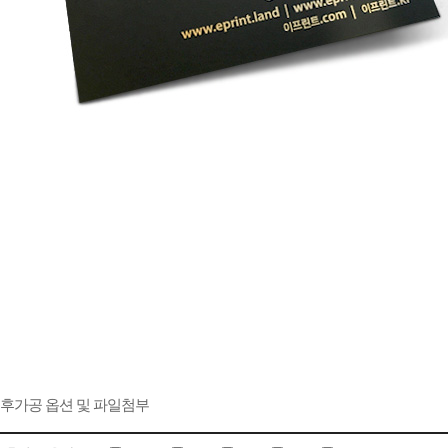
후가공 옵션 및 파일첨부