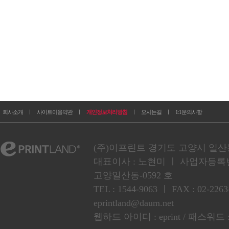
회사소개
ㅣ
사이트이용약관
ㅣ
개인정보처리방침
ㅣ
오시는길
ㅣ
1:1문의사항
(주)이프린트 경기도 고양시 일산동구
대표이사 : 노현미 ㅣ 사업자등록번호 :
고양일산동-0592 호
TEL : 1544-9063 ㅣ FAX : 02
eprintland@daum.net
웹하드 아이디 : eprint / 패스워드 :