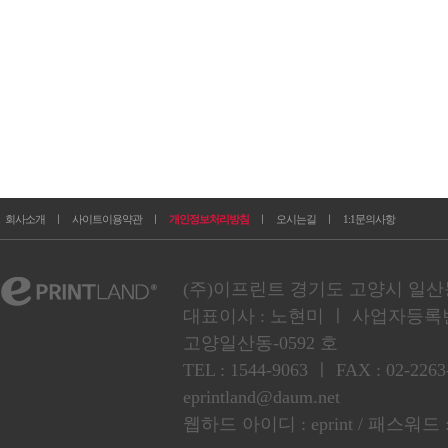
회사소개
ㅣ
사이트이용약관
ㅣ
개인정보처리방침
ㅣ
오시는길
ㅣ
1:1문의사항
(주)이프린트 경기도 고양시 일산동구
대표이사 : 노현미 ㅣ 사업자등록번호 :
고양일산동-0592 호
TEL : 1544-9063 ㅣ FAX : 02
eprintland@daum.net
웹하드 아이디 : eprint / 패스워드 :