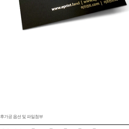
후가공 옵션 및 파일첨부