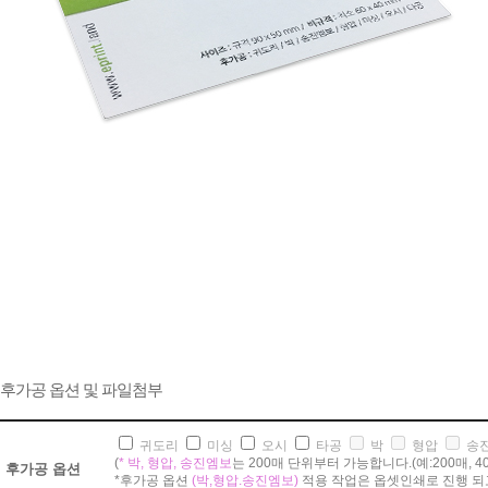
후가공 옵션 및 파일첨부
귀도리
미싱
오시
타공
박
형압
송
(
* 박, 형압, 송진엠보
는 200매 단위부터 가능합니다.(예:200매, 400매,
후가공 옵션
*후가공 옵션
(박,형압.송진엠보)
적용 작업은 옵셋인쇄로 진행 되