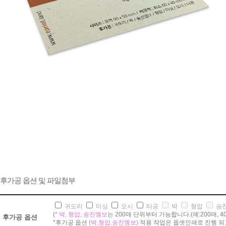
후가공 옵션 및 파일첨부
귀도리
미싱
오시
타공
박
형압
송
(
* 박, 형압, 송진엠보
는 200매 단위부터 가능합니다.(예:200매, 400매,
후가공 옵션
*후가공 옵션
(박,형압.송진엠보)
적용 작업은 옵셋인쇄로 진행 되