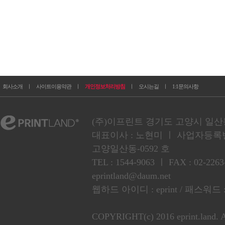
회사소개
ㅣ
사이트이용약관
ㅣ
개인정보처리방침
ㅣ
오시는길
ㅣ
1:1문의사항
(주)이프린트 경기도 고양시 일산동구
대표이사 : 노현미 ㅣ 사업자등록번호 :
고양일산동-0592 호
TEL : 1544-9063 ㅣ FAX : 02
eprintland@daum.net
웹하드 아이디 : eprint / 패스워드 :
COPYRIGHT(c) 2016 eprint.land