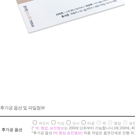
후가공 옵션 및 파일첨부
귀도리
미싱
오시
타공
박
형압
송
(
* 박, 형압, 송진엠보
는 200매 단위부터 가능합니다.(예:200매, 400매,
후가공 옵션
*후가공 옵션
(박,형압.송진엠보)
적용 작업은 옵셋인쇄로 진행 되