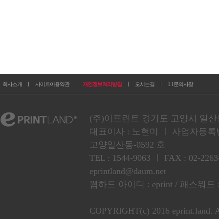
회사소개
ㅣ
사이트이용약관
ㅣ
개인정보처리방침
ㅣ
오시는길
ㅣ
1:1문의사항
(주)이프린트 경기도 고양시 일산동구
대표이사 : 노현미 ㅣ 사업자등록번호 :
고양일산동-0592 호
TEL : 1544-9063 ㅣ FAX : 02
eprintland@daum.net
웹하드 아이디 : eprint / 패스워드 :
COPYRIGHT(c) 2016 eprint.land