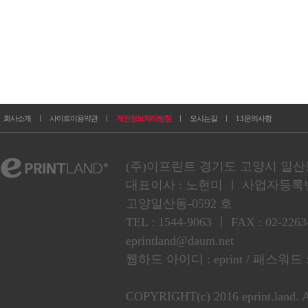
회사소개
ㅣ
사이트이용약관
ㅣ
개인정보처리방침
ㅣ
오시는길
ㅣ
1:1문의사항
(주)이프린트 경기도 고양시 일산동구
대표이사 : 노현미 ㅣ 사업자등록번호 :
고양일산동-0592 호
TEL : 1544-9063 ㅣ FAX : 02
eprintland@daum.net
웹하드 아이디 : eprint / 패스워드 :
COPYRIGHT(c) 2016 eprint.land