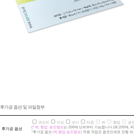
후가공 옵션 및 파일첨부
귀도리
미싱
오시
타공
박
형압
송
(
* 박, 형압, 송진엠보
는 200매 단위부터 가능합니다.(예:200매, 400매,
후가공 옵션
*후가공 옵션
(박,형압.송진엠보)
적용 작업은 옵셋인쇄로 진행 되