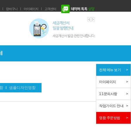
ㅣ
장바구니
ㅣ
마이페이지
ㅣ
고객센터
전체 메뉴 보기
마이페이지
함
l
샘플디자인명함
1:1문의사항
작업가이드 안내
명함 주문방법