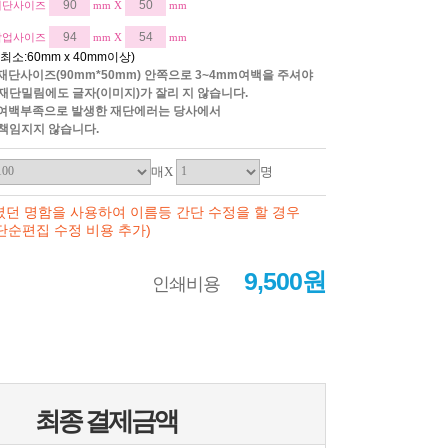
재단사이즈
mm X
mm
작업사이즈
mm X
mm
*최소:60mm x 40mm이상)
*재단사이즈(90mm*50mm) 안쪽으로 3~4mm여백을 주셔야
재단밀림에도 글자(이미지)가 잘리 지 않습니다.
*여백부족으로 발생한 재단에러는 당사에서
책임지지 않습니다.
매X
명
셨던 명함을 사용하여 이름등 간단 수정을 할 경우
순편집 수정 비용 추가)
9,500원
인쇄비용
최종 결제금액