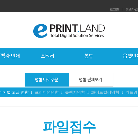
로그인
ㅣ
회원가입
디지털 고급 명함
l
프리미엄명함
l
블랙지명함
l
화이트컬러명함
l
카드명
파일접수