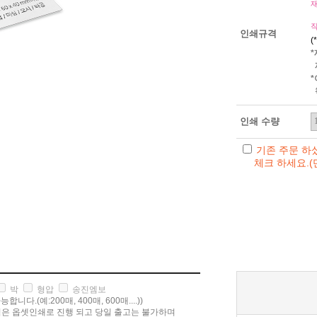
인쇄규격
(
인쇄 수량
기존 주문 하
체크 하세요.(단
박
형압
송진엠보
니다.(예:200매, 400매, 600매....))
은 옵셋인쇄로 진행 되고 당일 출고는 불가하며