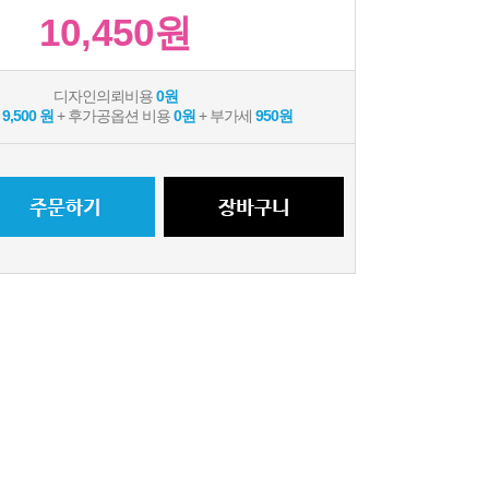
10,450원
디자인의뢰비용
0원
용
9,500 원
+ 후가공옵션 비용
0원
+ 부가세
950원