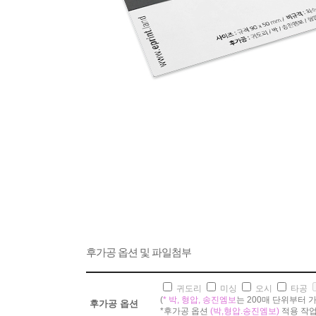
후가공 옵션 및 파일첨부
귀도리
미싱
오시
타공
(
* 박, 형압, 송진엠보
는 200매 단위부터 가능합
후가공 옵션
*후가공 옵션
(박,형압.송진엠보)
적용 작업