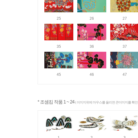
25
26
27
35
36
37
45
46
47
* 조셈킴 작품 1 ~ 24
( 이미지위에 마우스를 올리면 큰이미지를 확인하
1
2
3