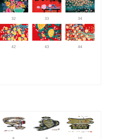
32
33
34
42
43
44
8
9
10