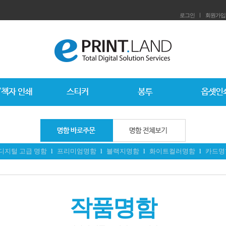
로그인
ㅣ
회원가입
디지털 고급 명함
l
프리미엄명함
l
블랙지명함
l
화이트컬러명함
l
카드명
작품명함