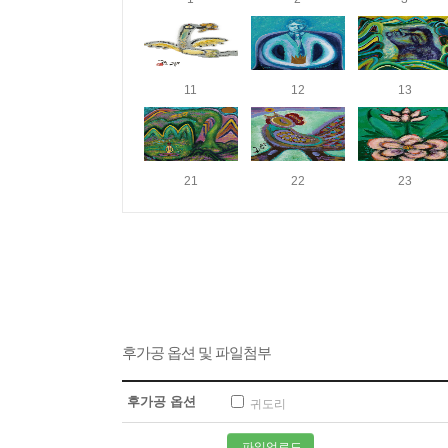
11
12
13
21
22
23
후가공 옵션 및 파일첨부
후가공 옵션
귀도리
파일업로드