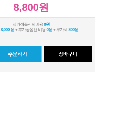
8,800원
작가샘플선택비용
0원
용
8,000 원
+ 후가공옵션 비용
0원
+ 부가세
800원