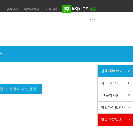
ㅣ
장바구니
ㅣ
마이페이지
ㅣ
고객센터
전체 메뉴 보기
마이페이지
함
l
샘플디자인명함
1:1문의사항
작업가이드 안내
명함 주문방법