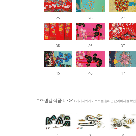
25
26
27
35
36
37
45
46
47
* 조셈킴 작품 1 ~ 24
( 이미지위에 마우스를 올리면 큰이미지를 확인하
1
2
3