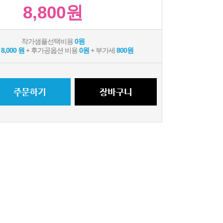
8,800원
작가샘플선택비용
0원
용
8,000 원
+ 후가공옵션 비용
0원
+ 부가세
800원