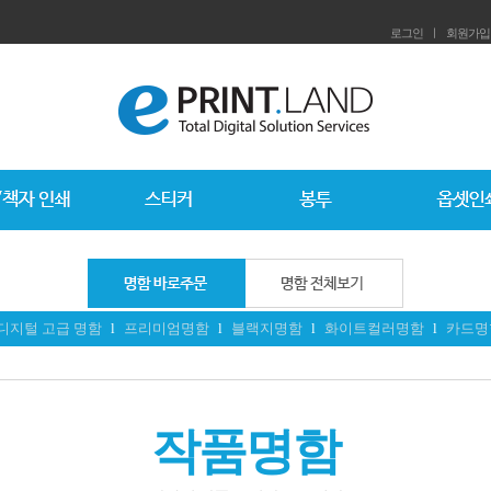
로그인
ㅣ
회원가입
디지털 고급 명함
l
프리미엄명함
l
블랙지명함
l
화이트컬러명함
l
카드명
작품명함