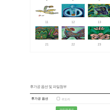
11
12
13
21
22
23
후가공 옵션 및 파일첨부
후가공 옵션
귀도리
파일업로드