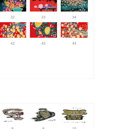
32
33
34
42
43
44
8
9
10