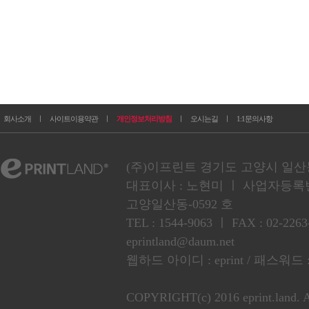
회사소개
ㅣ
사이트이용약관
ㅣ
개인정보처리방침
ㅣ
오시는길
ㅣ
1:1문의사항
(주)이프린트 경기도 고양시 일산동구
대표이사 : 노현미 ㅣ 사업자등록번호 :
고양일산동-0592 호
TEL : 1544-9063 ㅣ FAX : 02
eprintland@daum.net
웹하드 아이디 : eprint / 패스워드 :
COPYRIGHT(c) 2016 eprint.land