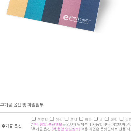
후가공 옵션 및 파일첨부
귀도리
미싱
오시
타공
박
형압
송
(
* 박, 형압, 송진엠보
는 200매 단위부터 가능합니다.(예:200매, 400매,
후가공 옵션
*후가공 옵션
(박,형압.송진엠보)
적용 작업은 옵셋인쇄로 진행 되